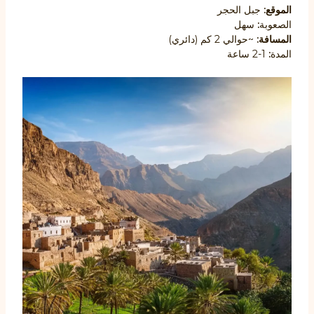
الموقع:
جبل الحجر
الصعوبة
:
سهل
المسافة:
~حوالي 2 كم (دائري)
المدة
:
1-2 ساعة