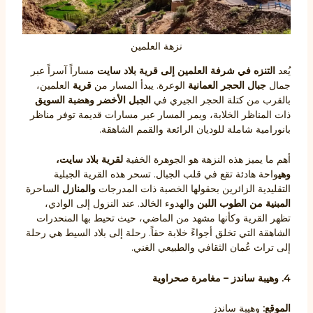
نزهة العلمين
يُعد
التنزه في شرفة العلمين إلى قرية بلاد سايت
مساراً آسراً عبر
جمال
جبال الحجر العمانية
الوعرة. يبدأ المسار من
قرية
العلمين،
بالقرب من كتلة الحجر الجيري في
الجبل الأخضر
وهضبة السويق
ذات المناظر الخلابة، ويمر المسار عبر مسارات قديمة توفر مناظر
بانورامية شاملة للوديان الرائعة والقمم الشاهقة.
أهم ما يميز هذه النزهة هو الجوهرة الخفية
لقرية بلاد سايت،
وهي
واحة هادئة تقع في قلب الجبال. تسحر هذه القرية الجبلية
التقليدية الزائرين بحقولها الخصبة ذات المدرجات
والمنازل
الساحرة
المبنية من الطوب اللبن
والهدوء الخالد. عند النزول إلى الوادي،
تظهر القرية وكأنها مشهد من الماضي، حيث تحيط بها المنحدرات
الشاهقة التي تخلق أجواءً خلابة حقاً. رحلة إلى بلاد السيط هي رحلة
إلى تراث عُمان الثقافي والطبيعي الغني.
4. وهيبة ساندز – مغامرة صحراوية
الموقع:
وهيبة ساندز