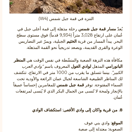
التنزه في قمة جبل شمس (W4)
يُعدّ
مسار قمة جبل شمس
رحلة مذهلة إلى قمة أعلى جبل في
عُمان على ارتفاع 3,028 متراً (9,934 قدماً) فوق مستوى سطح
البحر. يبدأ المسار من قرية
الخثيم
الجبلية، ويمرّ عبر التضاريس
الوعرة والقرى القديمة، ويصعد تدريجياً نحو القمة المذهلة.
مكافأة هذه النزهة الصعبة والمنشّطة في نفس الوقت هي
المنظر
البانورامي
المذهل
لوادي الغول
المعروف باسم
“وادي العرب
الكبير”.
بينما تتسلق ما يقرب من 1000 متر في الارتفاع، تتكشف
لك المناظر الطبيعية الشاسعة لجبال عمان الرائعة والأودية تحت
السماء المفتوحة. توفر
قمة جبل شمس
للمغامرين إحساساً عميقاً
بالإنجاز ولمحة لا تُنسى من الجمال البكر الذي لا يُنسى لمرتفعات
عُمان.
8. من قرية واكان إلى وادي الأفعى: استكشاف الوادي
الموقع:
وادي بني عوف
الصعوبة
:
معتدلة إلى صعبة