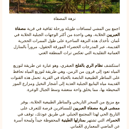
نزهة المصفاة
اجمع بين المشي لمسافات طويلة ورحلة ثقافية في قرية
مصفاة
العبريين
الخلابة، وهي واحدة من أكثر الوجهات الجبلية الخلابة في
عُمان. تأخذك هذه النزهة الساحرة على طول الممرات الحجرية
القديمة، عبر المدرجات الخضراء المورقة
الحقول، مروراً بالمنازل
العمانية التقليدية التي تعكس تراث المنطقة الغني.
استكشف
نظام الري بالفلج
العبقري، وهو عبارة عن طريقة لتوزيع
المياه تعود إلى قرون من الزمن، وهي طريقة لتوزيع المياه تحافظ
على المناظر الطبيعية النابضة بالحياة في القرية. تحمل هذه القنوات
القديمة مياه الينابيع الجبلية العذبة إلى أشجار النخيل ومزارع الموز
المحيطة بها، مما يخلق واحة منعشة وسط الجبال الوعرة.
مع مزيج من السحر التاريخي والمناظر الطبيعية الخلابة، يوفر
ممشى قرية مصفاة العبريين
للمسافرين فرصة للتعرف على
التاريخ الحي لهذا المجتمع الجبلي. في طريق عودتك، توقف في
الحمراء،
التي تشتهر
بمنازلها الطينية
المحفوظة جيداً ولمحة آسرة
عن الماضي المعماري العُماني.