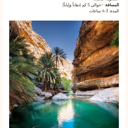
المسافة:
~حوالي 5 كم (ذهاباً وإياباً)
المدة
:
3-4 ساعات