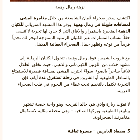
نزهة رمال وهيبة
اكتشف سحر صحراء عُمان الشاسعة من خلال
مغامرة المشي
لمسافات طويلة في رمال وهيبة
. يوفر هذا المشهد السريالي
للكثبان
الذهبية
المتغيرة باستمرار والآفاق التي لا حدود لها تجربة لا تُنسى
حقاً. تنساب المسارات عبر الكثبان الرملية المتموجة لتوفر لك تحدياً
فريداً من نوعه وتظهر جمال
الصحراء العمانية
المذهل.
مع غروب الشمس فوق رمال وهيبة، تتحول الكثبان الرملية إلى
مشهد خلاب من اللونين الكهرماني والذهبي، حيث تخلق الظلال
تلاعباً ساحراً بالضوء. سواءً اخترت المشي لمسافة قصيرة للاستمتاع
بالمناظر الطبيعية أو الشروع في
رحلة تستغرق عدة
أيام، فإن
التجربة تكتمل بالتخييم تحت غطاء من النجوم في قلب الصحراء
العربية.
لا تفوّت زيارة
وادي بني خالد
القريب، وهو واحة خصبة تشتهر
بينابيعها الطبيعية وبركها الصافية – وهي محطة مثالية لاستكمال
مغامرتك الصحراوية.
5. مصفاة العابريين – مسيرة ثقافية