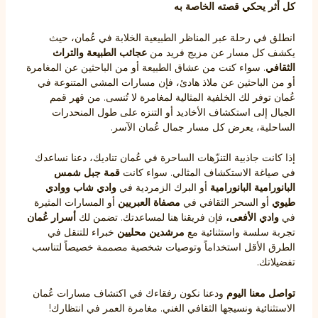
كل أثر يحكي قصته الخاصة به
انطلق في رحلة عبر المناظر الطبيعية الخلابة في عُمان، حيث
يكشف كل مسار عن مزيج فريد من
عجائب الطبيعة
والتراث
الثقافي
. سواء كنت من عشاق الطبيعة أو من الباحثين عن المغامرة
أو من الباحثين عن ملاذ هادئ، فإن مسارات المشي المتنوعة في
عُمان توفر لك الخلفية المثالية لمغامرة لا تُنسى. من قهر قمم
الجبال إلى استكشاف الأخاديد أو التنزه على طول المنحدرات
الساحلية، يعرض كل مسار جمال عُمان الآسر.
إذا كانت جاذبية التنزّهات الساحرة في عُمان تناديك، دعنا نساعدك
في صياغة الاستكشاف المثالي. سواء كانت
قمة جبل شمس
البانورامية البانورامية
أو البرك الزمردية في
وادي شاب
ووادي
طيوي
أو السحر الثقافي في
مصفاة العبريين
أو المسارات المثيرة
في
وادي الأفعى،
فإن فريقنا هنا لمساعدتك. تضمن لك
أسرار عُمان
تجربة سلسة واستثنائية مع
مرشدين محليين
خبراء للتنقل في
الطرق الأقل استخداماً وتوصيات شخصية مصممة خصيصاً لتناسب
تفضيلاتك.
تواصل معنا اليوم
ودعنا نكون رفقاءك في اكتشاف مسارات عُمان
الاستثنائية ونسيجها الثقافي الغني. مغامرة العمر في انتظارك!