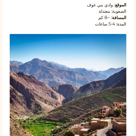
الموقع:
وادي بني عوف
الصعوبة
:
معتدلة
المسافة:
~8 كم
المدة
:
4-5 ساعات