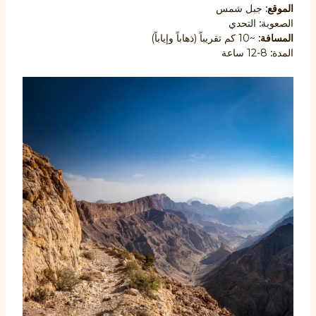
الموقع:
جبل شمس
الصعوبة
:
التحدي
المسافة:
~10 كم تقريباً (ذهاباً وإياباً)
المدة
:
8-12 ساعة