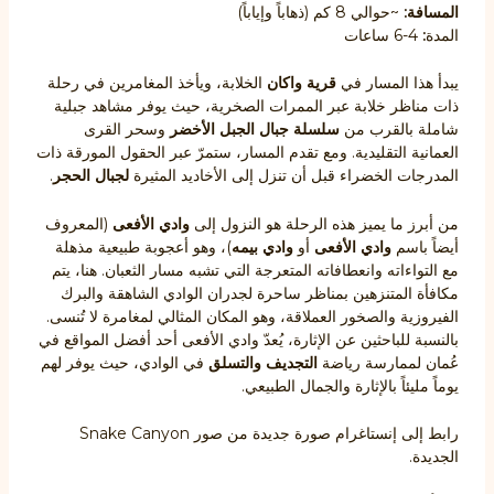
المسافة:
~حوالي 8 كم (ذهاباً وإياباً)
المدة
:
4-6 ساعات
يبدأ هذا المسار في
قرية واكان
الخلابة، ويأخذ المغامرين في رحلة
ذات مناظر خلابة عبر الممرات الصخرية، حيث يوفر مشاهد جبلية
شاملة بالقرب من
سلسلة جبال الجبل الأخضر
وسحر القرى
العمانية التقليدية. ومع تقدم المسار، ستمرّ عبر الحقول المورقة ذات
المدرجات الخضراء قبل أن تنزل إلى الأخاديد المثيرة
لجبال الحجر
.
من أبرز ما يميز هذه الرحلة هو النزول إلى
وادي الأفعى
(المعروف
أيضاً باسم
وادي
الأفعى
أو
وادي بيمه
)، وهو أعجوبة طبيعية مذهلة
مع التواءاته وانعطافاته المتعرجة التي تشبه مسار الثعبان. هنا، يتم
مكافأة المتنزهين بمناظر ساحرة لجدران الوادي الشاهقة والبرك
الفيروزية والصخور العملاقة، وهو المكان المثالي لمغامرة لا تُنسى.
بالنسبة للباحثين عن الإثارة، يُعدّ وادي الأفعى أحد أفضل المواقع في
عُمان لممارسة رياضة
التجديف
والتسلق
في الوادي، حيث يوفر لهم
يوماً مليئاً بالإثارة والجمال الطبيعي.
رابط إلى إنستاغرام صورة جديدة من صور Snake Canyon
الجديدة.