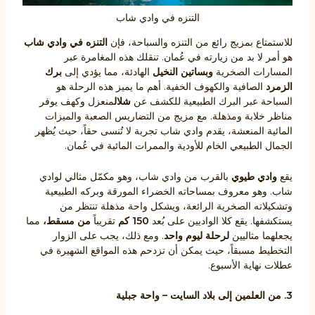
التنزه في وادي شاب
للاستمتاع بمزيج رائع من التنزه والسباحة، فإن
التنزه في وادي شاب
هو أمر لا بد من زيارته في عُمان. تنقلك هذه المغامرة عبر
المسارات الصخرية
وبساتين النخيل
الهادئة، مما يؤدي إلى
برك
الزمرد
الصافية والكهوف الخفية. أهم ما يميز هذه الرحلة هو
السباحة عبر البرك الطبيعية للكشف عن
شلال
منعزل وكهف يوفر
مناظر خلابة ومذهلة. مع مزيج من التضاريس الصعبة والميزات
المائية المنعشة، يقدم وادي شاب تجربة لا تُنسى حقاً، حيث يُظهر
الجمال الطبيعي الخام للأودية والممرات المائية في عُمان.
يقع
وادي طيوي
بالقرب من وادي شاب، وهو مكمّل مثالي لوادي
شاب. وهو معروف بمساحاته الخضراء المورقة وبركه الطبيعية
وتشكيلاته الصخرية الرائعة، ويشكل واحة مذهلة تنتظر من
يستكشفها. يقع كلا الواديين على بُعد
150 كم
تقريباً
من مسقط،
مما
يجعلهما مثاليين
لرحلة ليوم واحد
. ومع ذلك، يجب على الزوار
التخطيط مسبقاً، حيث يمكن أن تزدحم هذه المواقع الشهيرة في
عطلات نهاية الأسبوع.
3. من العلمين إلى بلاد السايت – واحة جبلية