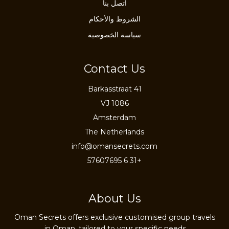
اتصل بنا
الشروط والأحكام
سياسة الخصوصية
Contact Us
Barkasstraat 41
1086 VJ
Amsterdam
The Netherlands
info@omansecrets.com
+31 6 57607695
About Us
Oman Secrets offers exclusive customised group travels
in Oman, tailored to your specific needs.