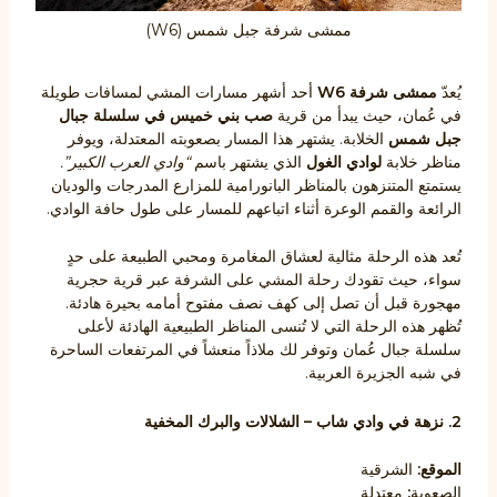
ممشى شرفة جبل شمس (W6)
يُعدّ
ممشى شرفة W6
أحد أشهر مسارات المشي لمسافات طويلة
في عُمان، حيث يبدأ من قرية
صب بني خميس في
سلسلة جبال
جبل شمس
الخلابة. يشتهر هذا المسار بصعوبته المعتدلة، ويوفر
مناظر خلابة
لوادي الغول
الذي يشتهر باسم
“وادي العرب الكبير”.
يستمتع المتنزهون بالمناظر البانورامية للمزارع المدرجات والوديان
الرائعة والقمم الوعرة أثناء اتباعهم للمسار على طول حافة الوادي.
تُعد هذه الرحلة مثالية لعشاق المغامرة ومحبي الطبيعة على حدٍ
سواء، حيث تقودك رحلة المشي على الشرفة عبر قرية حجرية
مهجورة قبل أن تصل إلى كهف نصف مفتوح أمامه بحيرة هادئة.
تُظهر هذه الرحلة التي لا تُنسى المناظر الطبيعية الهادئة لأعلى
سلسلة جبال عُمان وتوفر لك ملاذاً منعشاً في المرتفعات الساحرة
في شبه الجزيرة العربية.
2. نزهة في وادي شاب – الشلالات والبرك المخفية
الموقع:
الشرقية
الصعوبة
:
معتدلة