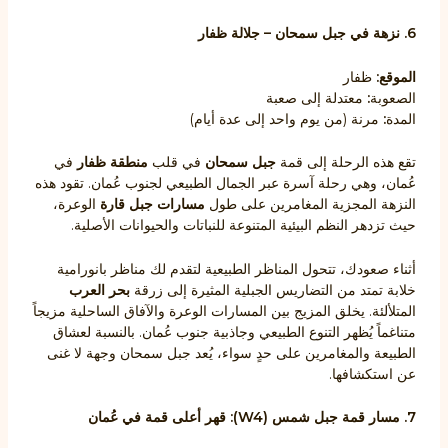
6. نزهة في جبل سمحان – جلالة ظفار
الموقع:
ظفار
الصعوبة
:
معتدلة إلى صعبة
المدة
:
مرنة (من يوم واحد إلى عدة أيام)
تقع هذه الرحلة إلى قمة
جبل سمحان
في قلب
منطقة ظفار
في
عُمان، وهي رحلة آسرة عبر الجمال الطبيعي لجنوب عُمان. تقود هذه
النزهة المجزية المغامرين على طول
مسارات جبل قارة
الوعرة،
حيث تزدهر النظم البيئية المتنوعة للنباتات والحيوانات الأصلية.
أثناء صعودك، تتحول المناظر الطبيعية لتقدم لك مناظر بانورامية
خلابة تمتد من التضاريس الجبلية المثيرة إلى زرقة
بحر العرب
المتلألئة. يخلق المزيج بين المسارات الوعرة والآفاق الساحلية مزيجاً
متناغماً يُظهر التنوع الطبيعي وجاذبية جنوب عُمان. بالنسبة لعشاق
الطبيعة والمغامرين على حدٍ سواء، يُعد جبل سمحان وجهة لا غنى
عن استكشافها.
7. مسار قمة جبل شمس (W4): قهر أعلى قمة في عُمان