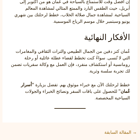
إن أفضل وقت للاستمتاع بالسياحة في عُمان هو من أكتوبر إلى
أبريل، حيث الطقس البارد والممتع المثالي لمشاهدة المعالم
السياحية. لمشاهدة جمال صلالة الخلاب، خطط لرحلتك بين شهري
يونيو وسبتمبر خلال موسم الرياح الموسمية.
الأفكار النهائية
عُمان كنز دفين من الجمال الطبيعي والتراث الثقافي والمغامرات
التي لا تُنسى. سواءً كنت تخطط لقضاء عطلة عائلية أو رحلة
رومانسية أو استكشاف منفرد، فإن العمل مع وكالة سفريات تضمن
لك تجربة سلسة وثرية.
خطط لرحلتك الآن مع خبراء موثوق بهم. تفضل بزيارة
“أسرار
عُمان”
للحصول على باقات السفر ونصائح الخبراء والجولات
السياحية المخصصة.
Post
→
المقالة السابقة
navigation