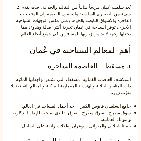
تُعد سلطنة عُمان مزيجاً مثالياً من التقاليد والحداثة، حيث تقدم كل
شيء من الصحاري الشاسعة والحصون القديمة إلى المنتجعات
الفاخرة والأسواق النابضة بالحياة. وعلى عكس الوجهات السياحية
الأخرى، توفر السياحة في عُمان تجربة أكثر أصالة وهدوء، مما
يجعلها وجهة لا بد من زيارتها للمسافرين في جميع أنحاء العالم.
أهم المعالم السياحية في عُمان
1. مسقط – العاصمة الساحرة
استكشف العاصمة العُمانية، مسقط، التي تشتهر بواجهاتها المائية
ذات المناظر الخلابة والهندسة المعمارية الملكية والمعالم الثقافية. لا
تفوّت زيارة
جامع السلطان قابوس الكبير – أحد أجمل المساجد في العالم.
سوق مطرح – سوق مطرح – سوق تقليدي صاخب للهدايا التذكارية
والتوابل العمانية.
حصنا الجلالي والميراني – يوفران إطلالات رائعة على الساحل.
2. وهيبة ساندز – المغامرة الصحراوية