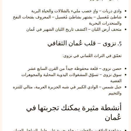
وادي دربات – وادٍ خصب مليء بالشلالات والحياة البرية
شاطئ مُغسيل – يشتهر بشاطئ مُغسيل – المعروف بفتحات النفخ
والمنحدرات البحرية
متحف أرض اللبان – اكتشف تاريخ اللبان الشهير في عُمان
5. نزوى – قلب عُمان الثقافي
تعمّق في التراث العُماني في نزوى:
حصن نزوى – قلعة محفوظة جيداً من القرن السابع عشر
سوق نزوى – تسوّق المشغولات اليدوية المحلية والمجوهرات
الفضية
جبل شمس – الوادي الكبير في شبه الجزيرة العربية، مثالي للتنزه
والتخييم
أنشطة مثيرة يمكنك تجربتها في
عُمان
مشاهدة الدلافين والغطس: رحلة بحرية على طول الساحل العماني