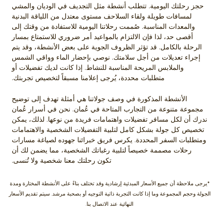
حجز رحلتك اليومية. تتطلب أنشطة مثل التجديف في الوديان والمشي
لمسافات طويلة ولقاء السلاحف مستوى معتدل من اللياقة البدنية
والمعدات المناسبة. صُممت رحلاتنا اليومية للاستفادة من وقتك إلى
أقصى حد، لذا فإن الالتزام بالمواعيد أمر ضروري للاستمتاع بمسار
الرحلة بالكامل. قد تؤثر الظروف الجوية على بعض الأنشطة، وقد يتم
إجراء تعديلات من أجل سلامتك. نوصي بإحضار الماء وواقي الشمس
والملابس المريحة المناسبة للنشاط. إذا كانت لديك تفضيلات أو
متطلبات محددة، يُرجى إعلامنا مسبقاً لتخصيص تجربتك.
الأنشطة المذكورة في وصف جولاتنا هي أمثلة تهدف إلى توضيح
مجموعة متنوعة من التجارب المتاحة في عُمان. نحن في أسرار عُمان
ندرك أن لكل مسافر تفضيلات واهتمامات فريدة من نوعها. لذلك، يمكن
تخصيص كل جولة بشكل كامل لتلبية التفضيلات الشخصية والاهتمامات
ومتطلبات السفر المحددة. يكرس فريق خبرائنا جهوده لصياغة مسارات
رحلات مصممة خصيصاً لتلبية رغباتك الشخصية، مما يضمن لك أن
تكون رحلتك معنا شخصية ولا تُنسى.
*يرجى ملاحظة أن جميع الأسعار المبدئية إرشادية وقد تختلف بناءً على الأنشطة المختارة ومدة
الجولة وحجم المجموعة وما إذا كانت التجربة ذاتية التوجيه أو بصحبة مرشد. سيتم تقديم الأسعار
النهائية عند الاتصال بنا.