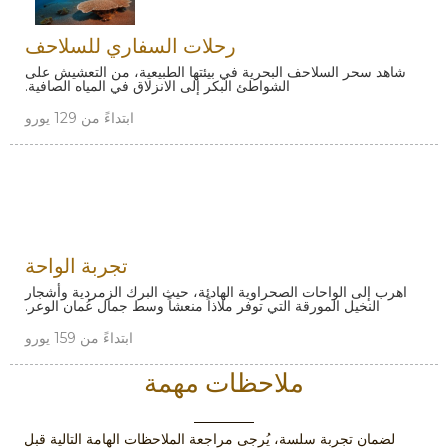
رحلات السفاري للسلاحف
شاهد سحر السلاحف البحرية في بيئتها الطبيعية، من التعشيش على
الشواطئ البكر إلى الانزلاق في المياه الصافية.
ابتداءً من 129 يورو
تجربة الواحة
اهرب إلى الواحات الصحراوية الهادئة، حيث البرك الزمردية وأشجار
النخيل المورقة التي توفر ملاذاً منعشاً وسط جمال عُمان الوعر.
ابتداءً من 159 يورو
ملاحظات مهمة
لضمان تجربة سلسة، يُرجى مراجعة الملاحظات الهامة التالية قبل