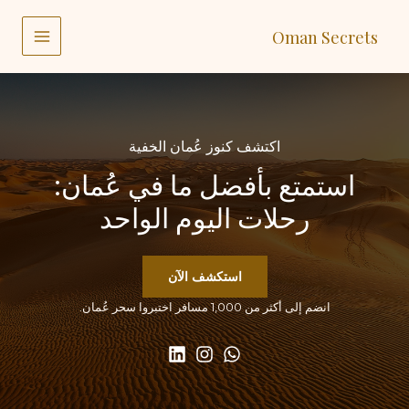
خطي
لى
Oman Secrets
لمحتوى
MAIN
MENU
اكتشف كنوز عُمان الخفية
استمتع بأفضل ما في عُمان:
رحلات اليوم الواحد
استكشف الآن
انضم إلى أكثر من 1,000 مسافر اختبروا سحر عُمان.