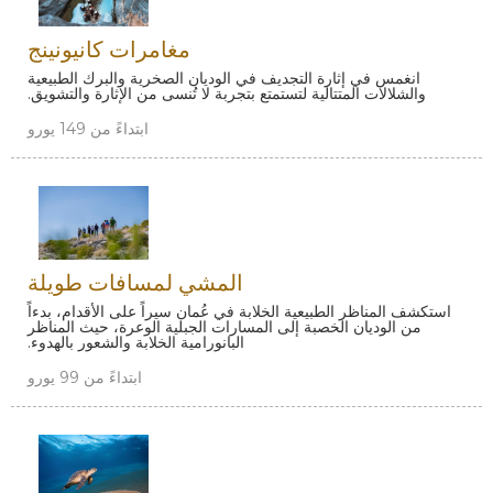
مغامرات كانيونينج
انغمس في إثارة التجديف في الوديان الصخرية والبرك الطبيعية
والشلالات المتتالية لتستمتع بتجربة لا تُنسى من الإثارة والتشويق.
ابتداءً من 149 يورو
المشي لمسافات طويلة
استكشف المناظر الطبيعية الخلابة في عُمان سيراً على الأقدام، بدءاً
من الوديان الخصبة إلى المسارات الجبلية الوعرة، حيث المناظر
البانورامية الخلابة والشعور بالهدوء.
ابتداءً من 99 يورو