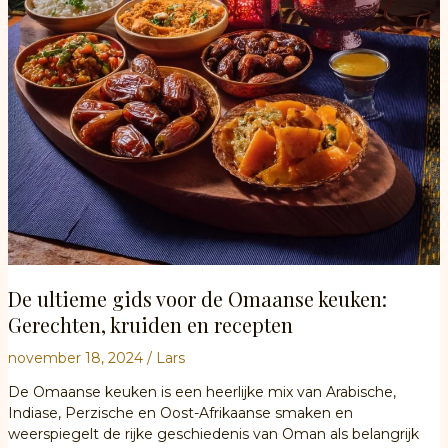
Oman
De ultieme gids voor de Omaanse keuken:
Gerechten, kruiden en recepten
november 18, 2024
/
Lars
De Omaanse keuken is een heerlijke mix van Arabische,
Indiase, Perzische en Oost-Afrikaanse smaken en
weerspiegelt de rijke geschiedenis van Oman als belangrijk