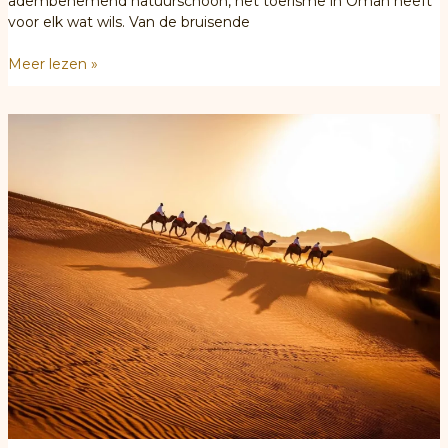
adembenemend natuurschoon, het toerisme in Oman heeft
voor elk wat wils. Van de bruisende
Ontdek
Meer lezen »
de
wonderen
van
Oman:
Een
onmisbare
reisbestemming