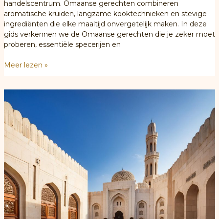
handelscentrum. Omaanse gerechten combineren
aromatische kruiden, langzame kooktechnieken en stevige
ingrediënten die elke maaltijd onvergetelijk maken. In deze
gids verkennen we de Omaanse gerechten die je zeker moet
proberen, essentiële specerijen en
De
Meer lezen »
ultieme
gids
voor
de
Omaanse
keuken:
Gerechten,
kruiden
en
recepten