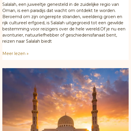
Salalah, een juweeltje genesteld in de zuidelijke regio van
Oman, is een paradijs dat wacht om ontdekt te worden.
Beroemd om zijn ongerepte stranden, weelderig groen en
rijk cultureel erfgoed, is Salalah uitgegroeid tot een gewilde
bestemming voor reizigers over de hele wereld.Of je nu een
avonturier, natuurliefhebber of geschiedenisfanaat bent,
reizen naar Salalah biedt
Ontdek
Meer lezen »
de
wonderen
van
reizen
in
Salalah