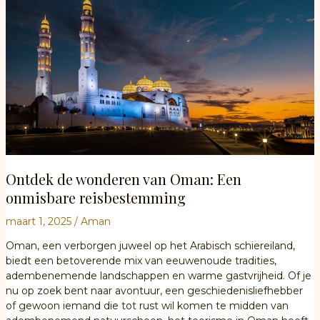
reisgids
Ontdek de wonderen van Oman: Een
onmisbare reisbestemming
maart 1, 2025
/
Aman
Oman, een verborgen juweel op het Arabisch schiereiland,
biedt een betoverende mix van eeuwenoude tradities,
adembenemende landschappen en warme gastvrijheid. Of je
nu op zoek bent naar avontuur, een geschiedenisliefhebber
of gewoon iemand die tot rust wil komen te midden van