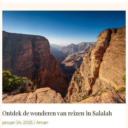
Oman:
Het
Ultieme
Avontuur
Ontdek de wonderen van reizen in Salalah
januari 24, 2025
/
Aman