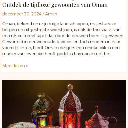
Ontdek de tijdloze gewoonten van Oman
december 30, 2024
/
Aman
Oman, bekend om zijn ruige landschappen, majestueuze
bergen en uitgestrekte woestijnen, is ook de thuisbasis van
een rijk cultureel tapijt dat door de eeuwen heen is geweven.
Geworteld in eeuwenoude tradities en toch modern in haar
vooruitzichten, biedt Oman reizigers een unieke blik in een
manier van leven die heeft gedijt in harmonie met het
Traditionele
Meer lezen »
cultuur
en
erfgoed
van
Oman:
Ontdek
de
tijdloze
gewoonten
van