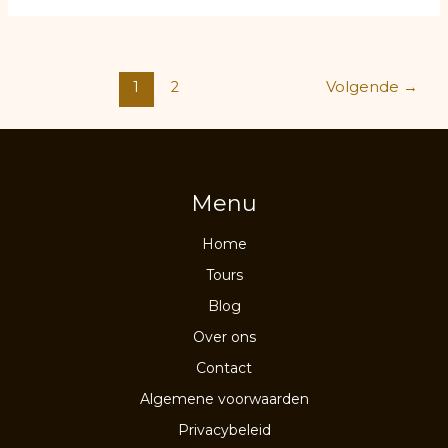
cultuur
en
erfgoed
van
Bericht
1
2
Volgende
→
Oman:
paginering
Ontdek
de
tijdloze
gewoonten
Menu
van
Oman
Home
Tours
Blog
Over ons
Contact
Algemene voorwaarden
Privacybeleid