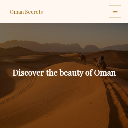
Ga
naar
Oman Secrets
de
MAI
inhoud
MEN
Discover the beauty of Oman