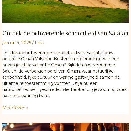
Ontdek de betoverende schoonheid van Salalah
januari 4, 2025
/
Lars
Ontdek de betoverende schoonheid van Salalah: Jouw
perfecte Oman Vakantie Bestemming Droom je van een
onvergetelijke vakantie Oman? Kijk dan niet verder dan
Salalah, de verborgen parel van Oman, waar natuurlijke
schoonheid, rijke cultuur en warme gastvrijheid samen de
ultieme reisbestemming vormen. Of je nu een
natuurliefhebber, geschiedenisliefhebber of gewoon op zoek
naar ontspanning bent,
Ontdek
Meer lezen »
de
betoverende
schoonheid