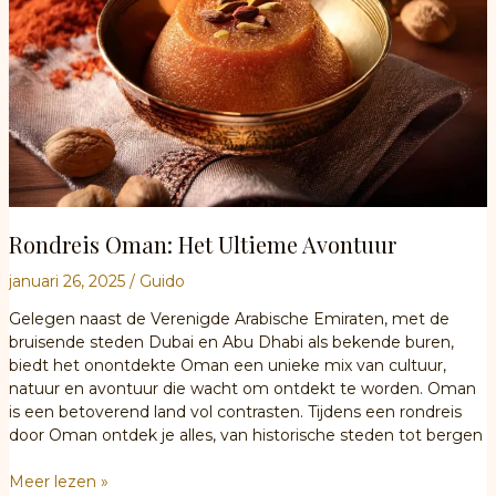
Rondreis Oman: Het Ultieme Avontuur
januari 26, 2025
/
Guido
Gelegen naast de Verenigde Arabische Emiraten, met de
bruisende steden Dubai en Abu Dhabi als bekende buren,
biedt het onontdekte Oman een unieke mix van cultuur,
natuur en avontuur die wacht om ontdekt te worden. Oman
is een betoverend land vol contrasten. Tijdens een rondreis
door Oman ontdek je alles, van historische steden tot bergen
Rondreis
Meer lezen »