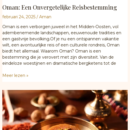
Oman: Een Onvergetelijke Reisbestemming
februari 24, 2025
/
Aman
Oman is een verborgen juweel in het Midden-Oosten, vol
adembenemende landschappen, eeuwenoude tradities en
een gastvrije bevolking.Of je nu een ontspannen vakantie
wilt, een avontuurlijke reis of een culturele rondreis, Oman
biedt het allemaal. Waarom Oman? Oman is een
bestemming die je verovert met zijn diversiteit. Van de
eindeloze woestijnen en dramatische bergketens tot de
Oman:
Meer lezen »
Een
Onvergetelijke
Reisbestemming