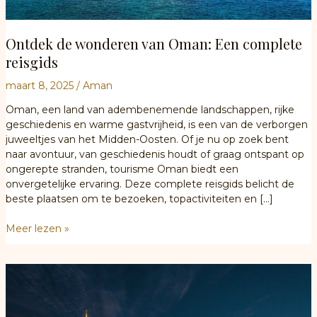
Ontdek de wonderen van Oman: Een complete
reisgids
maart 8, 2025
/
Aman
Oman, een land van adembenemende landschappen, rijke
geschiedenis en warme gastvrijheid, is een van de verborgen
juweeltjes van het Midden-Oosten. Of je nu op zoek bent
naar avontuur, van geschiedenis houdt of graag ontspant op
ongerepte stranden, tourisme Oman biedt een
onvergetelijke ervaring. Deze complete reisgids belicht de
beste plaatsen om te bezoeken, topactiviteiten en […]
Ontdek
Meer lezen »
de
wonderen
van
Oman:
Een
complete