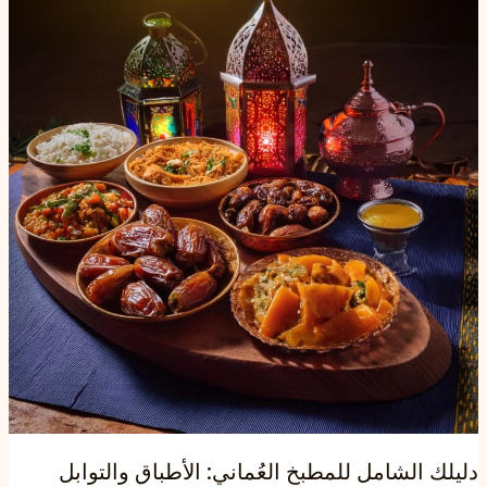
العادات
العُمانية
الخالدة
في
عُمان
دليلك الشامل للمطبخ العُماني: الأطباق والتوابل