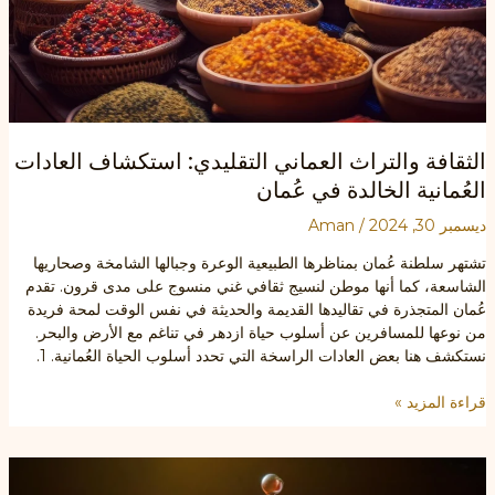
الثقافة والتراث العماني التقليدي: استكشاف العادات
العُمانية الخالدة في عُمان
ديسمبر 30, 2024
/
Aman
تشتهر سلطنة عُمان بمناظرها الطبيعية الوعرة وجبالها الشامخة وصحاريها
الشاسعة، كما أنها موطن لنسيج ثقافي غني منسوج على مدى قرون. تقدم
عُمان المتجذرة في تقاليدها القديمة والحديثة في نفس الوقت لمحة فريدة
من نوعها للمسافرين عن أسلوب حياة ازدهر في تناغم مع الأرض والبحر.
نستكشف هنا بعض العادات الراسخة التي تحدد أسلوب الحياة العُمانية. 1.
الثقافة
قراءة المزيد »
والتراث
العماني
التقليدي:
استكشاف