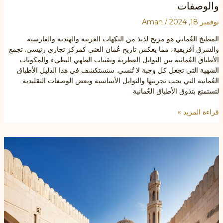
والوصفات
نوفمبر 18, 2024
/
Aman
المطبخ العُماني هو مزيج لذيذ من النكهات العربية والهندية والفارسية
والشرق أفريقية، مما يعكس تاريخ عُمان الغني كمركز تجاري رئيسي. تجمع
الأطباق العُمانية بين التوابل العطرية وتقنيات الطهي البطيء والمكونات
الشهية التي تجعل كل وجبة لا تُنسى. سنستكشف في هذا الدليل الأطباق
العُمانية التي يجب تجربتها والتوابل الأساسية وبعض الوصفات التقليدية
لتستمتع بتذوق الأطباق العُمانية
دليلك
قراءة المزيد »
الشامل
للمطبخ
العُماني:
الأطباق
والتوابل
والوصفات