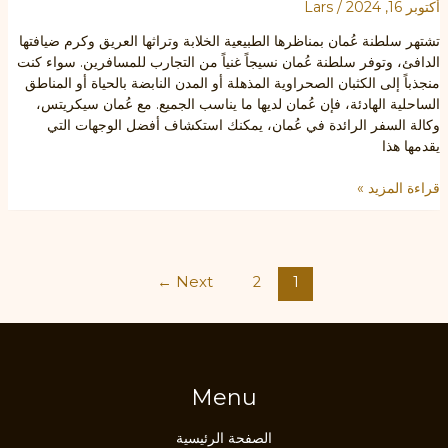
أكتوبر 16, 2024
/
Lars
تشتهر سلطنة عُمان بمناظرها الطبيعية الخلابة وتراثها العريق وكرم ضيافتها
الدافئ، وتوفر سلطنة عُمان نسيجاً غنياً من التجارب للمسافرين. سواء كنت
منجذباً إلى الكثبان الصحراوية المذهلة أو المدن النابضة بالحياة أو المناطق
الساحلية الهادئة، فإن عُمان لديها ما يناسب الجميع. مع عُمان سيكريتس،
وكالة السفر الرائدة في عُمان، يمكنك استكشاف أفضل الوجهات التي
يقدمها هذا
أفضل
قراءة المزيد »
الوجهات
في
عُمان:
استكشف
Post
←
Next
2
1
مع
pagination
أسرار
عُمان
Menu
الصفحة الرئيسية