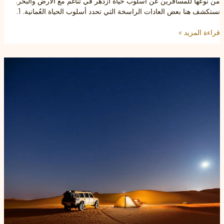
من نوعها للمسافرين عن أسلوب حياة ازدهر في تناغم مع الأرض والبحر.
نستكشف هنا بعض العادات الراسخة التي تحدد أسلوب الحياة العُمانية. 1.
الثقافة
قراءة المزيد »
والتراث
العماني
التقليدي:
استكشاف
العادات
العُمانية
الخالدة
في
عُمان