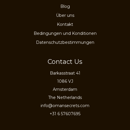
Muscat
Blog
und
darüber
Über uns
hinaus.
Kontakt
Bedingungen und Konditionen
Datenschutzbestimmungen
Contact Us
Barkasstraat 41
1086 VJ
Amsterdam
The Netherlands
info@omansecrets.com
+31 6 57607695