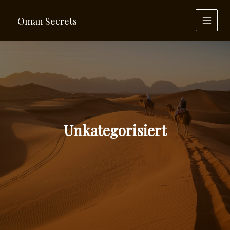
Zum
Inhalt
Oman Secrets
springen
MAI
MEN
Unkategorisiert