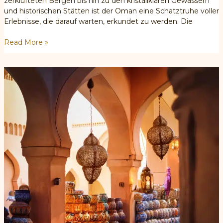
zerklüfteten Bergen bis hin zu den kristallklaren Gewässern
und historischen Stätten ist der Oman eine Schatztruhe voller
Erlebnisse, die darauf warten, erkundet zu werden. Die
Reisebüro
Read More »
in
Oman:
Entdecken
Sie
die
Wunder
von
Oman
mit
Oman
Secrets