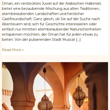
Oman, ein verstecktes Juwel auf der Arabischen Halbinsel,
bietet eine bezaubernde Mischung aus alten Traditionen,
atemberaubenden Landschaften und herzlicher
Gastfreundschaft. Ganz gleich, ob Sie auf der Suche nach
Abenteuern sind, sich für Geschichte interessieren oder
einfach nur inmitten atemberaubender Naturschönheiten
entspannen möchten, der Oman hat für jeden etwas zu
bieten. Von der pulsierenden Stadt Muscat […]
Entdecken
Read More »
Sie
die
Wunder
von
Oman:
Ein
Reiseziel,
das
man
gesehen
haben