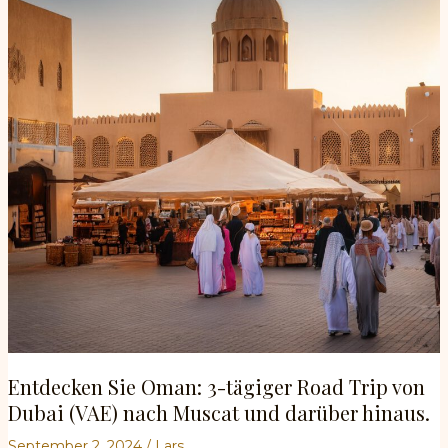
Abenteuerführer
Entdecken Sie Oman: 3-tägiger Road Trip von
Dubai (VAE) nach Muscat und darüber hinaus.
September 2, 2024
/
Lars