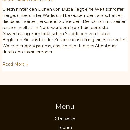
Gleich hinter den Dünen von Dubai liegt eine Welt schroffer
Berge, unberührter Wadis und bezaubernder Landschaften,
die darauf warten, erkundet zu werden. Der Oman mit seiner
reichen Vielfalt an Naturwundern bietet die perfekte
Abwechslung zum hektischen Stadtleben von Dubai.
Begleiten Sie uns bei der Zusammenstellung eines reizvollen
Wochenendprogramms, das ein ganztägiges Abenteuer
durch den faszinierenden
Entdecken
Read More »
Sie
Oman:
3-
tägiger
Road
Trip
Menu
von
Dubai
Startseite
(VAE)
nach
Touren